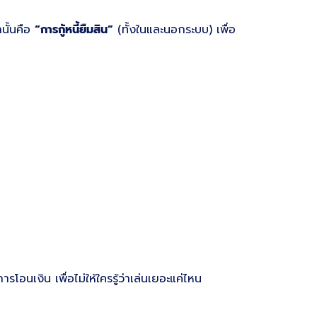
านั้นคือ
“การกู้หนี้ยืมสิน”
(ทั้งในและนอกระบบ) เพื่อ
อนเงิน เพื่อไม่ให้ใครรู้ว่าเล่นเยอะแค่ไหน