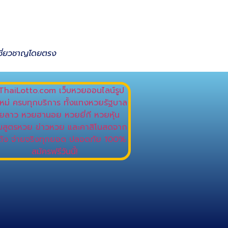
้เชี่ยวชาญโดยตรง