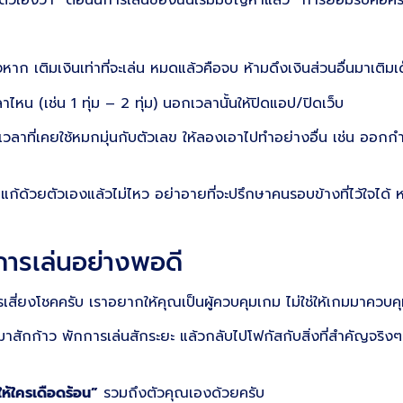
ก เติมเงินเท่าที่จะเล่น หมดแล้วคือจบ ห้ามดึงเงินส่วนอื่นมาเติม
าไหน (เช่น 1 ทุ่ม – 2 ทุ่ม) นอกเวลานั้นให้ปิดแอป/ปิดเว็บ
วลาที่เคยใช้หมกมุ่นกับตัวเลข ให้ลองเอาไปทำอย่างอื่น เช่น ออกกำล
้ด้วยตัวเองแล้วไม่ไหว อย่าอายที่จะปรึกษาคนรอบข้างที่ไว้ใจได้ ห
อการเล่นอย่างพอดี
ี่ยงโชคครับ เราอยากให้คุณเป็นผู้ควบคุมเกม ไม่ใช่ให้เกมมาควบคุ
สักก้าว พักการเล่นสักระยะ แล้วกลับไปโฟกัสกับสิ่งที่สำคัญจริงๆ
ำให้ใครเดือดร้อน”
รวมถึงตัวคุณเองด้วยครับ