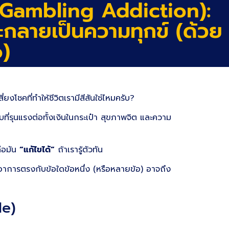
 (Gambling Addiction):
ะกลายเป็นความทุกข์ (ด้วย
o)
งโชคที่ทำให้ชีวิตเรามีสีสันใช่ไหมครับ?
ี่รุนแรงต่อทั้งเงินในกระเป๋า สุขภาพจิต และความ
คือมัน
“แก้ไขได้”
ถ้าเรารู้ตัวทัน
อาการตรงกับข้อใดข้อหนึ่ง (หรือหลายข้อ) อาจถึง
le)