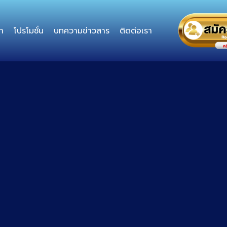
า
โปรโมชั่น
บทความข่าวสาร
ติดต่อเรา