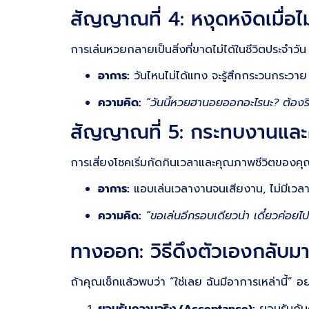
สัญญาณที่ 4: หงุดหงิดเมื่อ
การเล่นหวยกลายเป็นสิ่งที่ขาดไม่ได้ในชีวิตประจำวัน
อาการ:
วันไหนไม่ได้แทง จะรู้สึกกระวนกระวาย
ความคิด:
“วันนี้หวยฮานอยออกอะไรนะ? ต้องร
สัญญาณที่ 5: กระทบงานและค
การเสี่ยงโชคเริ่มกัดกินเวลาและคุณภาพชีวิตของค
อาการ:
แอบเล่นเวลางานจนเสียงาน, ไม่มีเวลาให้
ความคิด:
“ขอเล่นอีกรอบเดียวน่า เดี๋ยวค่อยไป
ทางออก: วิธีดึงตัวเองกลับม
ถ้าคุณเช็กแล้วพบว่า “ใช่เลย ฉันมีอาการเหล่านี้” อย่าเ
ยอมรับความจริง (Acceptance):
ยอมรับกับต