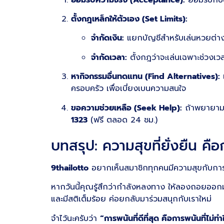
ตั้งกฎเหล็กให้ตัวเอง (Set Limits):
จำกัดเงิน:
แยกบัญชีสำหรับเล่นหวยต่างหา
จำกัดเวลา:
ตั้งกฎว่าจะเล่นเฉพาะช่วงเวล
หากิจกรรมอื่นทดแทน (Find Alternatives):
เ
ครอบครัว เพื่อเบี่ยงเบนความสนใจ
ขอความช่วยเหลือ (Seek Help):
ถ้าพยายามแก
1323
(ฟรี ตลอด 24 ชม.)
บทสรุป: ความสุขที่ยั่งยืน คื
9thailotto
อยากเห็นสมาชิกทุกคนมีความสุขกับการเส
หากวันนี้คุณรู้สึกว่ากำลังหลงทาง ให้ลองถอยออกมา
และมีสติเต็มร้อย ค่อยกลับมาร่วมสนุกกับเราใหม่
จำไว้นะครับว่า
“การพนันที่ดีที่สุด คือการพนันที่ไม่ท