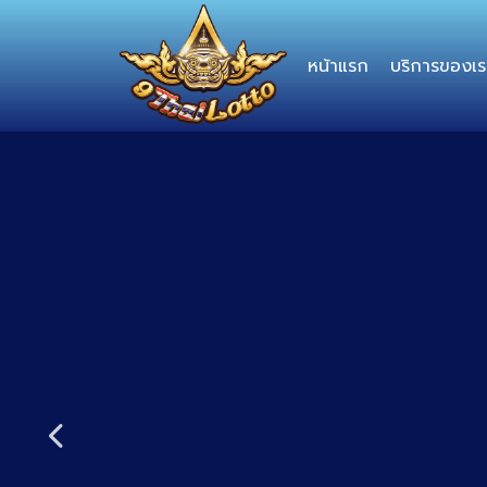
หน้าแรก
บริการของเร