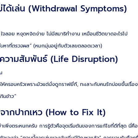
ไม่ได้เล่น (Withdrawal Symptoms)
 ใจลอย หงุดหงิดง่าย ไม่มีสมาธิทำงาน เหมือนชีวิตขาดอะไรไป
ีบหาที่ตรวจผล”
(หมกมุ่นอยู่กับตัวเลขตลอดเวลา)
วามสัมพันธ์ (Life Disruption)
ุณ
ครอบครัวเพราะมัวแต่นั่งดูกราฟยี่กี, ทะเลาะกับคนรักบ่อยขึ้นเรื่องเ
กินข้าว”
าจากปากเหว (How to Fix It)
พิ่งตระหนกครับ การรู้ตัวคือจุดเริ่มต้นของการแก้ไขที่ดีที่สุด นี่คือส
ัวเองว่า “ตอนนี้การเล่นของฉันเริ่มมีปัญหาแล้ว” การยอมรับคือคร