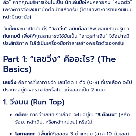
ลิ่ว” หากคุณบริหารเงินไม่เป็น นักเล่นมือใหม่หลายคน “หมดตัว”
เพราะการวิ่งเลขมานักต่อนักแล้วครับ (โดยเฉพาะการทบเงินแบบ
หน้ามืดตามัว)
วันนี้ผมจะมาเปิดคัมภีร์ “วิชาวิ่ง” ฉบับมืออาชีพ สอนให้คุณรู้เท่า
ทันเกมนี้ เพื่อให้คุณสามารถใช้มันเป็น “อาวุธทำเงิน” ได้อย่างมี
ประสิทธิภาพ ไม่ใช่เป็นเครื่องมือทำลายล้างพอร์ตตัวเองครับ!
Part 1: “เลขวิ่ง” คืออะไร? (The
Basics)
เลขวิ่ง
คือการที่เราทายว่า เลขโดด 1 ตัว (0-9) ที่เราเลือก จะไป
ปรากฏอยู่ในผลรางวัลหรือไม่ แบ่งออกเป็น 2 แบบ:
1. วิ่งบน (Run Top)
กติกา:
ทายว่าเลขที่เราเลือก จะไปอยู่ใน
“3 ตัวบน”
(หลัก
ร้อย, หลักสิบ, หรือหลักหน่วย) หรือไม่
โอกาสถูก:
มีพื้นที่ให้เลขลง 3 ตำแหน่ง (จาก 10 ตัวเลข)