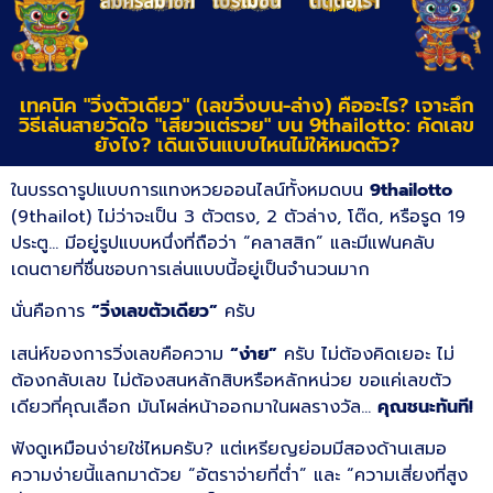
เทคนิค "วิ่งตัวเดียว" (เลขวิ่งบน-ล่าง) คืออะไร? เจาะลึก
วิธีเล่นสายวัดใจ "เสียวแต่รวย" บน 9thailotto: คัดเลข
ยังไง? เดินเงินแบบไหนไม่ให้หมดตัว?
ในบรรดารูปแบบการแทงหวยออนไลน์ทั้งหมดบน
9thailotto
(9thailot) ไม่ว่าจะเป็น 3 ตัวตรง, 2 ตัวล่าง, โต๊ด, หรือรูด 19
ประตู… มีอยู่รูปแบบหนึ่งที่ถือว่า “คลาสสิก” และมีแฟนคลับ
เดนตายที่ชื่นชอบการเล่นแบบนี้อยู่เป็นจำนวนมาก
นั่นคือการ
“วิ่งเลขตัวเดียว”
ครับ
เสน่ห์ของการวิ่งเลขคือความ
“ง่าย”
ครับ ไม่ต้องคิดเยอะ ไม่
ต้องกลับเลข ไม่ต้องสนหลักสิบหรือหลักหน่วย ขอแค่เลขตัว
เดียวที่คุณเลือก มันโผล่หน้าออกมาในผลรางวัล…
คุณชนะทันที!
ฟังดูเหมือนง่ายใช่ไหมครับ? แต่เหรียญย่อมมีสองด้านเสมอ
ความง่ายนี้แลกมาด้วย “อัตราจ่ายที่ต่ำ” และ “ความเสี่ยงที่สูง