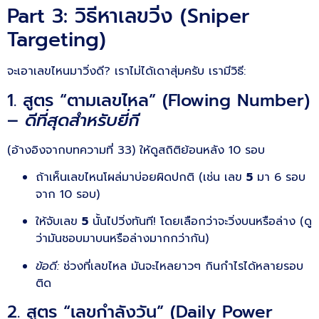
Part 3: วิธีหาเลขวิ่ง (Sniper
Targeting)
จะเอาเลขไหนมาวิ่งดี? เราไม่ได้เดาสุ่มครับ เรามีวิธี:
1. สูตร “ตามเลขไหล” (Flowing Number)
–
ดีที่สุดสำหรับยี่กี
(อ้างอิงจากบทความที่ 33) ให้ดูสถิติย้อนหลัง 10 รอบ
ถ้าเห็นเลขไหนโผล่มาบ่อยผิดปกติ (เช่น เลข
5
มา 6 รอบ
จาก 10 รอบ)
ให้จับเลข
5
นั้นไปวิ่งทันที! โดยเลือกว่าจะวิ่งบนหรือล่าง (ดู
ว่ามันชอบมาบนหรือล่างมากกว่ากัน)
ข้อดี:
ช่วงที่เลขไหล มันจะไหลยาวๆ กินกำไรได้หลายรอบ
ติด
2. สูตร “เลขกำลังวัน” (Daily Power