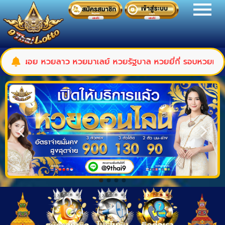
านอย หวยลาว หวยมาเลย์ หวยรัฐบาล หวยยี่กี่ รอบหวยหุ้นไทย ห