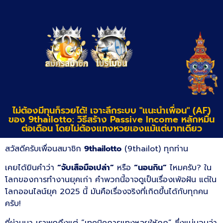
ไม่ต้องมีทุนก็รวยได้! เจาะลึกระบบ "แนะนำเพื่อน" (AF)
ของ 9thailotto: วิธีสร้าง Passive Income หลักหมื่น
ต่อเดือน โดยไม่ต้องแทงหวยเองแม้แต่บาทเดียว
สวัสดีครับเพื่อนสมาชิก
9thailotto
(9thailot) ทุกท่าน
เคยได้ยินคำว่า
“จับเสือมือเปล่า”
หรือ
“นอนกิน”
ไหมครับ? ใน
โลกของการทำงานยุคเก่า คำพวกนี้อาจดูเป็นเรื่องเพ้อฝัน แต่ใน
โลกออนไลน์ยุค 2025 นี้ มันคือเรื่องจริงที่เกิดขึ้นได้กับทุกคน
ครับ!
ที่ผ่านมา เราพูดถึงแต่ “เทคนิคการแทงหวยให้ถูก” ซึ่งแน่นอนว่า