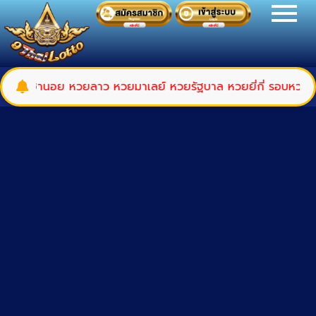
ยฮานอย หวยลาว หวยมาเลย์ หวยรัฐบาล หวยยี่กี่ รอบหวยหุ้นไทย