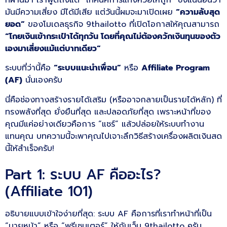
มันมีความเสี่ยง มีได้มีเสีย แต่วันนี้ผมจะมาเปิดเผย
“ความลับสุด
ยอด”
ของโมเดลธุรกิจ 9thailotto ที่เปิดโอกาสให้คุณสามารถ
“โกยเงินเข้ากระเป๋าได้ทุกวัน โดยที่คุณไม่ต้องควักเงินทุนของตัว
เองมาเสี่ยงแม้แต่บาทเดียว”
ระบบที่ว่านี้คือ
“ระบบแนะนำเพื่อน”
หรือ
Affiliate Program
(AF)
นั่นเองครับ
นี่คือช่องทางสร้างรายได้เสริม (หรืออาจกลายเป็นรายได้หลัก) ที่
ทรงพลังที่สุด ยั่งยืนที่สุด และปลอดภัยที่สุด เพราะหน้าที่ของ
คุณมีแค่อย่างเดียวคือการ “แชร์” แล้วปล่อยให้ระบบทำงาน
แทนคุณ บทความนี้จะพาคุณไปเจาะลึกวิธีสร้างเครื่องผลิตเงินสด
นี้ให้สำเร็จครับ!
Part 1: ระบบ AF คืออะไร?
(Affiliate 101)
อธิบายแบบเข้าใจง่ายที่สุด: ระบบ AF คือการที่เราทำหน้าที่เป็น
“นายหน้า” หรือ “พรีเซนเตอร์” ให้กับเว็บ 9thailotto ครับ