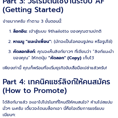
Part 3: วิธีเริ่มต้นใช้งานระบบ AF
(Getting Started)
ง่ายมากครับ ทำตาม 3 ขั้นตอนนี้:
ล็อกอิน:
เข้าสู่ระบบ 9thailotto ของคุณตามปกติ
หาเมนู “แนะนำเพื่อน”:
(มักจะเป็นไอคอนรูปคน หรือรูปโซ่)
คัดลอกลิงก์:
คุณจะเห็นลิงก์ยาวๆ ที่เขียนว่า “ลิงก์แนะนำ
ของคุณ” ให้กดปุ่ม
“คัดลอก” (Copy)
เก็บไว้
เพียงเท่านี้ คุณก็พร้อมที่จะเริ่มธุรกิจจับเสือมือเปล่าแล้วครับ!
Part 4: เทคนิคแชร์ลิงก์ให้คนสมัคร
(How to Promote)
ได้ลิงก์มาแล้ว จะเอาไปโปรโมทที่ไหนดีให้คนสนใจ? ห้ามไปสแปม
มั่วๆ นะครับ เดี๋ยวจะโดนบล็อกเอา นี่คือไอเดียการแชร์แบบ
เนียนๆ: