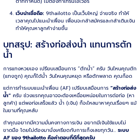
ต่ำที่กำหนด) ไม่ต้องทำเทิร์นโอเวอร์
เว็บน่าเชื่อถือ:
9thailotto เป็นเว็บใหญ่ จ่ายจริง ทำให้
เวลาคุณไปแนะนำเพื่อน เพื่อนจะกล้าสมัครและกล้าเติมเงิน
ทำให้คุณหาลูกค้าง่ายขึ้น
บทสรุป: สร้างท่อส่งน้ำ แทนการตัก
น้ำ
การแทงหวยเอง เปรียบเสมือนการ “ตักน้ำ” ครับ วันไหนคุณตัก
(แทงถูก) คุณก็ได้น้ำ วันไหนคุณหยุด หรือตักพลาด คุณก็อด
แต่การทำระบบแนะนำเพื่อน (AF) เปรียบเสมือนการ
“สร้างท่อส่ง
น้ำ”
ครับ ช่วงแรกคุณอาจจะต้องเหนื่อยหน่อยในการต่อท่อ (หา
ลูกค้า) แต่พอท่อเสร็จแล้ว น้ำ (เงิน) ก็จะไหลมาหาคุณเรื่อยๆ แม้
ในยามที่คุณหลับ
ถ้าคุณอยากมีความมั่นคงทางการเงิน อยากมีเงินใช้แบบไม่
ขาดมือ โดยไม่ต้องมานั่งเครียดกับการเก็งเลขทุกวัน…
ระบบ
AF ของ 9thailotto คือคำตอบที่ดีที่สุดครับ