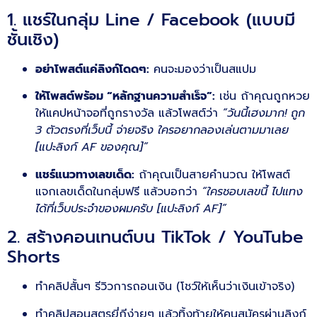
1. แชร์ในกลุ่ม Line / Facebook (แบบมี
ชั้นเชิง)
อย่าโพสต์แค่ลิงก์โดดๆ:
คนจะมองว่าเป็นสแปม
ให้โพสต์พร้อม “หลักฐานความสำเร็จ”:
เช่น ถ้าคุณถูกหวย
ให้แคปหน้าจอที่ถูกรางวัล แล้วโพสต์ว่า
“วันนี้เฮงมาก! ถูก
3 ตัวตรงที่เว็บนี้ จ่ายจริง ใครอยากลองเล่นตามมาเลย
[แปะลิงก์ AF ของคุณ]”
แชร์แนวทางเลขเด็ด:
ถ้าคุณเป็นสายคำนวณ ให้โพสต์
แจกเลขเด็ดในกลุ่มฟรี แล้วบอกว่า
“ใครชอบเลขนี้ ไปแทง
ได้ที่เว็บประจำของผมครับ [แปะลิงก์ AF]”
2. สร้างคอนเทนต์บน TikTok / YouTube
Shorts
ทำคลิปสั้นๆ รีวิวการถอนเงิน (โชว์ให้เห็นว่าเงินเข้าจริง)
ทำคลิปสอนสูตรยี่กีง่ายๆ แล้วทิ้งท้ายให้คนสมัครผ่านลิงก์