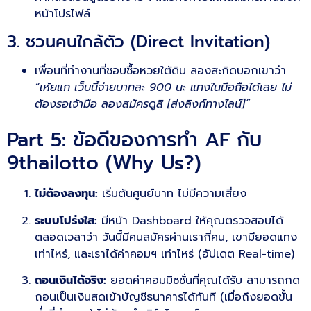
หน้าโปรไฟล์
3. ชวนคนใกล้ตัว (Direct Invitation)
เพื่อนที่ทำงานที่ชอบซื้อหวยใต้ดิน ลองสะกิดบอกเขาว่า
“เห้ยแก เว็บนี้จ่ายบาทละ 900 นะ แทงในมือถือได้เลย ไม่
ต้องรอเจ้ามือ ลองสมัครดูสิ [ส่งลิงก์ทางไลน์]”
Part 5: ข้อดีของการทำ AF กับ
9thailotto (Why Us?)
ไม่ต้องลงทุน:
เริ่มต้นศูนย์บาท ไม่มีความเสี่ยง
ระบบโปร่งใส:
มีหน้า Dashboard ให้คุณตรวจสอบได้
ตลอดเวลาว่า วันนี้มีคนสมัครผ่านเรากี่คน, เขามียอดแทง
เท่าไหร่, และเราได้ค่าคอมฯ เท่าไหร่ (อัปเดต Real-time)
ถอนเงินได้จริง:
ยอดค่าคอมมิชชั่นที่คุณได้รับ สามารถกด
ถอนเป็นเงินสดเข้าบัญชีธนาคารได้ทันที (เมื่อถึงยอดขั้น