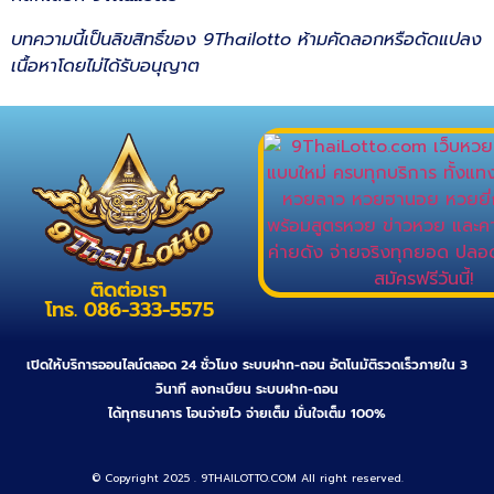
บทความนี้เป็นลิขสิทธิ์ของ 9Thailotto ห้ามคัดลอกหรือดัดแปลง
เนื้อหาโดยไม่ได้รับอนุญาต
ติดต่อเรา
โทร. 086-333-5575
เปิดให้บริการออนไลน์ตลอด 24 ชั่วโมง ระบบฝาก-ถอน อัตโนมัติรวดเร็วภายใน 3
วินาที ลงทะเบียน ระบบฝาก-ถอน
ได้ทุกธนาคาร โอนจ่ายไว จ่ายเต็ม มั่นใจเต็ม 100%
© Copyright 2025 . 9THAILOTTO.COM All right reserved.