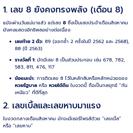
1. เลข 8 ยังคงทรงพลัง (เดือน 8)
แม้จะผ่านวันแม่มาแล้ว แต่เลข
8
ซึ่งเป็นเลขประจำเดือนสิงหาคม
ยังคงแสดงอิทธิพลอย่างต่อเนื่อง
เลขท้าย 2 ตัว:
89 (ออกซ้ำ 2 ครั้งในปี 2562 และ 2568),
88 (ปี 2563)
รางวัลที่ 1:
มักมีเลข 8 เป็นส่วนประกอบ เช่น 678, 782,
583, 811, 476, 117
ข้อแนะนำ:
การติดเลข 8 ไว้ในหลักสิบหรือหลักหน่วยของ
หวยรัฐบาล
หรือ
หวยใต้ดิน
ในงวดนี้ ถือเป็นกลยุทธ์ “กัน
เหนียว” ที่ดีที่สุด
2. เลขเบิ้ลและเลขหาบมาแรง
ในงวดกลางเดือนสิงหาคม มักจะมีเซอร์ไพรส์ด้วย “เลขเบิ้ล”
หรือ “เลขหาบ”