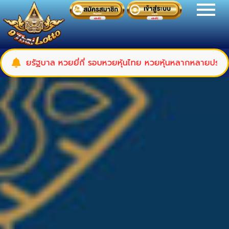
าล หวยยี่กี่ รอบหวยหุ้นไทย หวยหุ้นหลากหลายประเทศ ฝากเงิน 