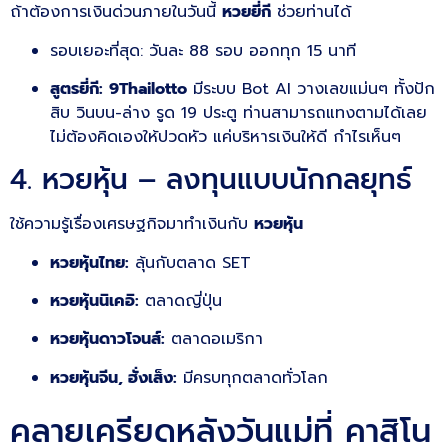
ถ้าต้องการเงินด่วนภายในวันนี้
หวยยี่กี
ช่วยท่านได้
รอบเยอะที่สุด: วันละ 88 รอบ ออกทุก 15 นาที
สูตรยี่กี:
9Thailotto
มีระบบ Bot AI วางเลขแม่นๆ ทั้งปัก
สิบ วินบน-ล่าง รูด 19 ประตู ท่านสามารถแทงตามได้เลย
ไม่ต้องคิดเองให้ปวดหัว แค่บริหารเงินให้ดี กำไรเห็นๆ
4. หวยหุ้น – ลงทุนแบบนักกลยุทธ์
ใช้ความรู้เรื่องเศรษฐกิจมาทำเงินกับ
หวยหุ้น
หวยหุ้นไทย:
ลุ้นกับตลาด SET
หวยหุ้นนิเคอิ:
ตลาดญี่ปุ่น
หวยหุ้นดาวโจนส์:
ตลาดอเมริกา
หวยหุ้นจีน, ฮั่งเส็ง:
มีครบทุกตลาดทั่วโลก
คลายเครียดหลังวันแม่ที่ คาสิโน