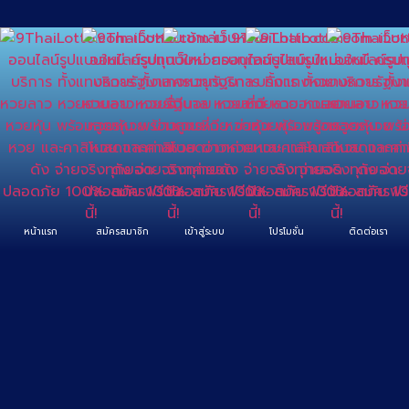
หน้าแรก
สมัครสมาชิก
เข้าสู่ระบบ
โปรโมชั่น
ติดต่อเรา