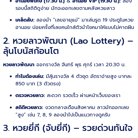
ฮานอยพิเศษ (17.30 น.)
&
ฮานอย VIP (19.30 น.):
สอง
รอบนี้สถิติดูง่าย มักจะออกเลขตามหลังหวยลาว
เคล็ดลับ:
ลองนำ “เลขอายุแม่” มาเล่นรูด 19 ประตูในหวย
ฮานอย บ่อยครั้งที่เลขคนใกล้ตัวนำโชคมาให้แบบไม่คาดฝัน
2. หวยลาวพัฒนา (Lao Lottery) –
ลุ้นโบนัสก้อนโต
หวยลาวพัฒนา
ออกรางวัล จันทร์ พุธ ศุกร์ เวลา 20.30 น.
ทำไมต้องเล่น:
มีลุ้นรางวัล 4 ตัวชุด อัตราจ่ายสูง บาทละ
850 บาท (3 ตัวตรง)
ตรวจหวยลาว:
สะดวก รวดเร็ว ผ่านหน้าเว็บของเรา
สถิติหวยลาว:
งวดกลางเดือนสิงหาคม ลาวมักออกเลข
“สูง” เช่น 7, 8, 9 ลองนำไปเป็นแนวทางดูครับ
3. หวยยี่กี (จับยี่กี) – รวยด่วนทันใจ