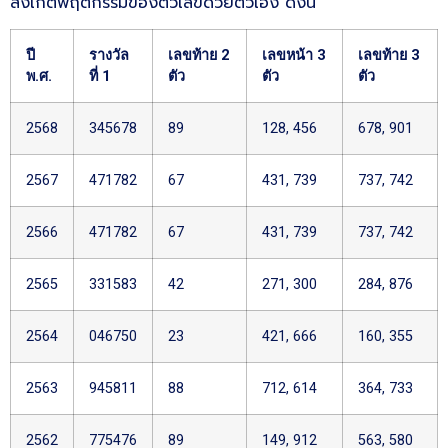
สังเกตพฤติกรรมของตัวเลขด้วยตัวเอง ดังนี้
ปี
รางวัล
เลขท้าย 2
เลขหน้า 3
เลขท้าย 3
พ.ศ.
ที่ 1
ตัว
ตัว
ตัว
2568
345678
89
128, 456
678, 901
2567
471782
67
431, 739
737, 742
2566
471782
67
431, 739
737, 742
2565
331583
42
271, 300
284, 876
2564
046750
23
421, 666
160, 355
2563
945811
88
712, 614
364, 733
2562
775476
89
149, 912
563, 580