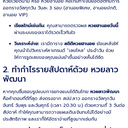
หวยเวียดนาม หรือ หวยฮานอย คือเกมทำเงินยอดฮิตที่มีการ
ออกรางวัลทุกวัน วันละ 3 รอบ (ฮานอยพิเศษ, ฮานอยปกติ,
ฮานอย VIP)
เรียลไทม์เช่นกัน:
คุณสามารถตรวจผล
หวยฮานอยวันนี้
ผ่านระบบของเราได้รวดเร็วทันใจ
วิเคราะห์ง่าย:
เรามีตาราง
สถิติหวยฮานอย
ย้อนหลังให้
คุณนำไปวิเคราะห์หาเทรนด์ “เลขไหล” ประจำวัน ช่วย
ให้การรูดเลขของคุณแม่นยำขึ้นอย่างเห็นได้ชัด
2. ทำกำไรรายสัปดาห์ด้วย หวยลาว
พัฒนา
หากคุณชื่นชอบรูปแบบการแทงแบบใต้ดินไทย
หวยลาวพัฒนา
คือคำตอบที่ดีที่สุด ส่งตรงจาก สปป.ลาว ออกรางวัลทุกวัน
จันทร์ วันพุธ และวันศุกร์ (เวลา 20.30 น.) ด้วยความถี่ 3 วันต่อ
สัปดาห์ ทำให้คุณสามารถวางแผนเดินเงินทบไม้ได้อย่างมี
ประสิทธิภาพ และเราก็ให้อัตราจ่ายที่สูงมากเช่นกัน