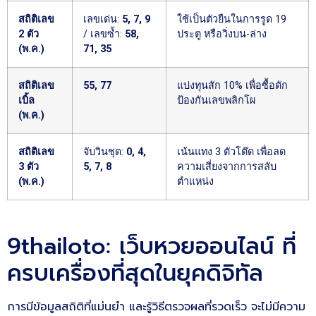
สถิติเลข
เลขเด่น:
5, 7, 9
ใช้เป็นตัวยืนในการรูด 19
2 ตัว
/ เลขซ้ำ:
58,
ประตู หรือวิ่งบน-ล่าง
(พ.ค.)
71, 35
สถิติเลข
55, 77
แบ่งทุนสัก 10% เพื่อซื้อดัก
เบิ้ล
ป้องกันเลขพลิกโผ
(พ.ค.)
สถิติเลข
จับวินชุด:
0, 4,
เน้นแทง 3 ตัวโต๊ด เพื่อลด
3 ตัว
5, 7, 8
ความเสี่ยงจากการสลับ
(พ.ค.)
ตำแหน่ง
9thailoto: เว็บหวยออนไลน์ ที่
ครบเครื่องที่สุดในยุคดิจิทัล
การมีข้อมูลสถิติที่แม่นยำ และรู้วิธีตรวจผลที่รวดเร็ว จะไม่มีความ