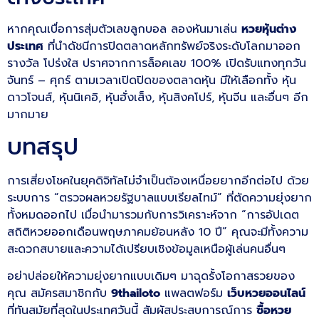
หากคุณเบื่อการสุ่มตัวเลขลูกบอล ลองหันมาเล่น
หวยหุ้นต่าง
ประเทศ
ที่นำดัชนีการปิดตลาดหลักทรัพย์จริงระดับโลกมาออก
รางวัล โปร่งใส ปราศจากการล็อคเลข 100% เปิดรับแทงทุกวัน
จันทร์ – ศุกร์ ตามเวลาเปิดปิดของตลาดหุ้น มีให้เลือกทั้ง หุ้น
ดาวโจนส์, หุ้นนิเคอิ, หุ้นฮั่งเส็ง, หุ้นสิงคโปร์, หุ้นจีน และอื่นๆ อีก
มากมาย
บทสรุป
การเสี่ยงโชคในยุคดิจิทัลไม่จำเป็นต้องเหนื่อยยากอีกต่อไป ด้วย
ระบบการ “ตรวจผลหวยรัฐบาลแบบเรียลไทม์” ที่ตัดความยุ่งยาก
ทั้งหมดออกไป เมื่อนำมารวมกับการวิเคราะห์จาก “การอัปเดต
สถิติหวยออกเดือนพฤษภาคมย้อนหลัง 10 ปี” คุณจะมีทั้งความ
สะดวกสบายและความได้เปรียบเชิงข้อมูลเหนือผู้เล่นคนอื่นๆ
อย่าปล่อยให้ความยุ่งยากแบบเดิมๆ มาฉุดรั้งโอกาสรวยของ
คุณ สมัครสมาชิกกับ
9thailoto
แพลตฟอร์ม
เว็บหวยออนไลน์
ที่ทันสมัยที่สุดในประเทศวันนี้ สัมผัสประสบการณ์การ
ซื้อหวย