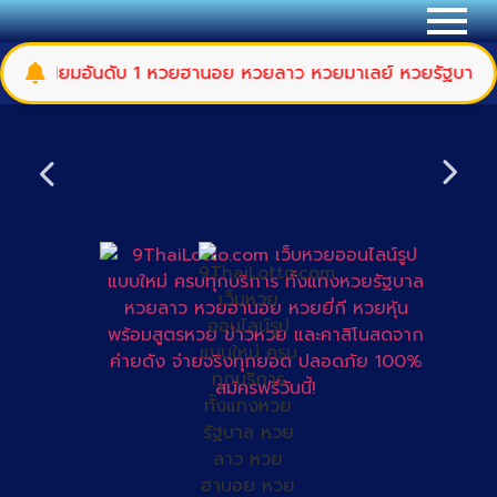
ันดับ 1 หวยฮานอย หวยลาว หวยมาเลย์ หวยรัฐบาล หวยยี่กี่ รอบ