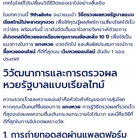
เทคโนโลยีได้เปลี่ยนวิถีชีวิตของเราไปอย่างสิ้นเชิง
ในบทความนี้
9thailoto
จะมาแนะนำ
วิธีตรวจผลหวยรัฐบาลแบบ
เรียลไทม์ไม่พลาดทุกงวด
เพื่อให้คุณรู้ผลลัพธ์การเสี่ยงโชคได้เร็ว
กว่าใคร พร้อมกันนี้ เรายังจัดเต็มเอาใจสายวิเคราะห์ด้วยการ
อัปเดตสถิติหวยออกเดือนพฤษภาคมย้อนหลัง 10 ปี
เพื่อใช้เป็น
แนวทางในการ
แทงหวย
งวดถัดไป และสัมผัสประสบการณ์การ
ซื้อหวยออนไลน์
ที่ดีที่สุดบน
เว็บหวยออนไลน์
อันดับ 1 ของ
ประเทศ!
วิวัฒนาการและการตรวจผล
หวยรัฐบาลแบบเรียลไทม์
ความรวดเร็วและความแม่นยำคือหัวใจสำคัญของการลุ้นโชค
หากคุณเป็นคนที่ชื่นชอบการ
แทงหวย
การรู้วิธีตรวจผลที่รวดเร็ว
ที่สุดจะช่วยลดความตื่นเต้นกระวนกระวายใจได้มาก และนี่คือวิธีที่
ดีที่สุดในการอัปเดตผลรางวัล:
1. การถ่ายทอดสดผ่านแพลตฟอร์ม