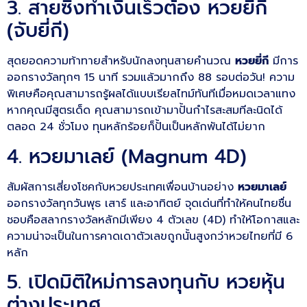
3. สายซิ่งทำเงินเร็วต้อง หวยยี่กี
(จับยี่กี)
สุดยอดความท้าทายสำหรับนักลงทุนสายคำนวณ
หวยยี่กี
มีการ
ออกรางวัลทุกๆ 15 นาที รวมแล้วมากถึง 88 รอบต่อวัน! ความ
พิเศษคือคุณสามารถรู้ผลได้แบบเรียลไทม์ทันทีเมื่อหมดเวลาแทง
หากคุณมีสูตรเด็ด คุณสามารถเข้ามาปั้นกำไรสะสมทีละนิดได้
ตลอด 24 ชั่วโมง ทุนหลักร้อยก็ปั้นเป็นหลักพันได้ไม่ยาก
4. หวยมาเลย์ (Magnum 4D)
สัมผัสการเสี่ยงโชคกับหวยประเทศเพื่อนบ้านอย่าง
หวยมาเลย์
ออกรางวัลทุกวันพุธ เสาร์ และอาทิตย์ จุดเด่นที่ทำให้คนไทยชื่น
ชอบคือสลากรางวัลหลักมีเพียง 4 ตัวเลข (4D) ทำให้โอกาสและ
ความน่าจะเป็นในการคาดเดาตัวเลขถูกนั้นสูงกว่าหวยไทยที่มี 6
หลัก
5. เปิดมิติใหม่การลงทุนกับ หวยหุ้น
ต่างประเทศ