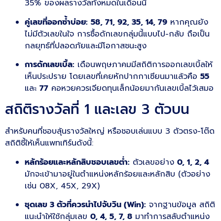
35% ของผลรางวัลทั้งหมดในเดือนนี้
คู่เลขที่ออกซ้ำบ่อย:
58, 71, 92, 35, 14, 79
หากคุณยัง
ไม่มีตัวเลขในใจ การซื้อดักเลขกลุ่มนี้แบบไป-กลับ ถือเป็น
กลยุทธ์ที่ปลอดภัยและมีโอกาสชนะสูง
การดักเลขเบิ้ล:
เดือนพฤษภาคมมีสถิติการออกเลขเบิ้ลให้
เห็นประปราย โดยเลขที่เคยหักปากกาเซียนมาแล้วคือ
55
และ
77
คอหวยควรเจียดทุนเล็กน้อยมากันเลขเบิ้ลไว้เสมอ
สถิติรางวัลที่ 1 และเลข 3 ตัวบน
สำหรับคนที่ชอบลุ้นรางวัลใหญ่ หรือชอบเล่นแบบ 3 ตัวตรง-โต๊ด
สถิติชี้ให้เห็นแพทเทิร์นดังนี้:
หลักร้อยและหลักสิบชอบเลขต่ำ:
ตัวเลขอย่าง
0, 1, 2, 4
มักจะเข้ามาอยู่ในตำแหน่งหลักร้อยและหลักสิบ (ตัวอย่าง
เช่น 08X, 45X, 29X)
ชุดเลข 3 ตัวที่ควรนำไปจับวิน (Win):
จากฐานข้อมูล สถิติ
แนะนำให้ใช้กลุ่มเลข
0, 4, 5, 7, 8
มาทำการสลับตำแหน่ง