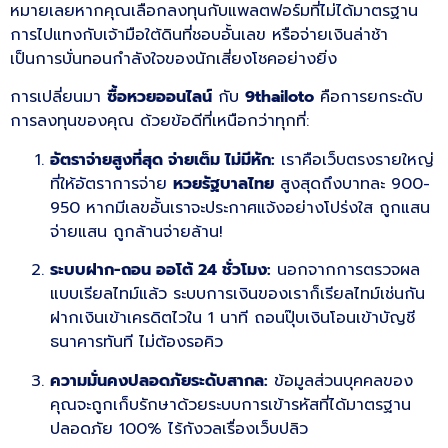
หมายเลยหากคุณเลือกลงทุนกับแพลตฟอร์มที่ไม่ได้มาตรฐาน
การไปแทงกับเจ้ามือใต้ดินที่ชอบอั้นเลข หรือจ่ายเงินล่าช้า
เป็นการบั่นทอนกำลังใจของนักเสี่ยงโชคอย่างยิ่ง
การเปลี่ยนมา
ซื้อหวยออนไลน์
กับ
9thailoto
คือการยกระดับ
การลงทุนของคุณ ด้วยข้อดีที่เหนือกว่าทุกที่:
อัตราจ่ายสูงที่สุด จ่ายเต็ม ไม่มีหัก:
เราคือเว็บตรงรายใหญ่
ที่ให้อัตราการจ่าย
หวยรัฐบาลไทย
สูงสุดถึงบาทละ 900-
950 หากมีเลขอั้นเราจะประกาศแจ้งอย่างโปร่งใส ถูกแสน
จ่ายแสน ถูกล้านจ่ายล้าน!
ระบบฝาก-ถอน ออโต้ 24 ชั่วโมง:
นอกจากการตรวจผล
แบบเรียลไทม์แล้ว ระบบการเงินของเราก็เรียลไทม์เช่นกัน
ฝากเงินเข้าเครดิตไวใน 1 นาที ถอนปุ๊บเงินโอนเข้าบัญชี
ธนาคารทันที ไม่ต้องรอคิว
ความมั่นคงปลอดภัยระดับสากล:
ข้อมูลส่วนบุคคลของ
คุณจะถูกเก็บรักษาด้วยระบบการเข้ารหัสที่ได้มาตรฐาน
ปลอดภัย 100% ไร้กังวลเรื่องเว็บปลิว