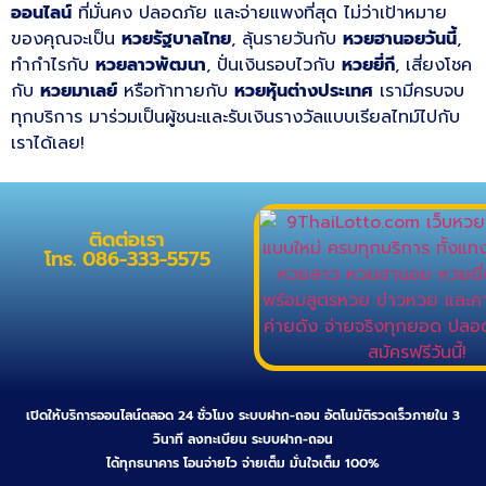
ออนไลน์
ที่มั่นคง ปลอดภัย และจ่ายแพงที่สุด ไม่ว่าเป้าหมาย
ของคุณจะเป็น
หวยรัฐบาลไทย
, ลุ้นรายวันกับ
หวยฮานอยวันนี้
,
ทำกำไรกับ
หวยลาวพัฒนา
, ปั่นเงินรอบไวกับ
หวยยี่กี
, เสี่ยงโชค
กับ
หวยมาเลย์
หรือท้าทายกับ
หวยหุ้นต่างประเทศ
เรามีครบจบ
ทุกบริการ มาร่วมเป็นผู้ชนะและรับเงินรางวัลแบบเรียลไทม์ไปกับ
เราได้เลย!
ติดต่อเรา
โทร. 086-333-5575
เปิดให้บริการออนไลน์ตลอด 24 ชั่วโมง ระบบฝาก-ถอน อัตโนมัติรวดเร็วภายใน 3
วินาที ลงทะเบียน ระบบฝาก-ถอน
ได้ทุกธนาคาร โอนจ่ายไว จ่ายเต็ม มั่นใจเต็ม 100%