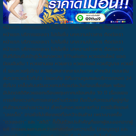
หน้าแรก บริการของเรา โปรโมชั่น บทความข่าวสาร ติดต่อเรา
หน้าแรก บริการของเรา โปรโมชั่น บทความข่าวสาร ติดต่อเรา
หน้าแรก บริการของเรา โปรโมชั่น บทความข่าวสาร ติดต่อเรา
หน้าแรก บริการของเรา โปรโมชั่น บทความข่าวสาร ติดต่อเรา
ยินดีต้อนรับเข้าสู่เว็บแทงหวย 9Thailotto หวยออนไลน์ ยอด
นิยมอันดับ 1 หวยฮานอย หวยลาว หวยมาเลย์ หวยรัฐบาล หวยยี่
กี่ รอบหวยหุ้นไทย หวยหุ้นหลากหลายประเทศ ฝากเงิน ถอนเงิน
สะดวกรวดเร็วทันใจ ปลอดภัย มีทีมงานดูแลและบริการตลอด 24
ชั่วโมง เคล็ดลับเสริมดวงคนเกิดแต่ละวันก่อนเสี่ยงโชค พร้อม
อัปเดตสถิติหวยออกเดือนพฤษภาคมย้อนหลัง 10 ปี เรื่องของ
การเสี่ยงดวงกับการลงทุนด้านตัวเลข ถือเป็นกิจกรรมที่อยู่คู่กับ
คนไทยมาอย่างยาวนาน สำหรับคอหวยหลายท่าน การมีเพียงแค่
“เลขเด็ด” อาจยังไม่เพียงพอที่จะคว้าเงินล้าน เพราะบางครั้ง
“ดวงชะตา” และ “สถิติ” ก็เป็นตัวแปรสำคัญที่แยกผู้ชนะออกจากผู้
แพ้ การผสมผสานระหว่างศาสตร์แห่งความเชื่อ (สายมูเตลู) และ