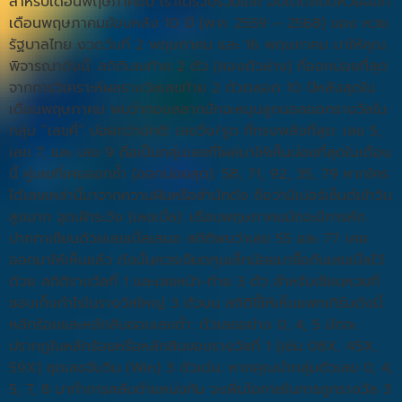
สำหรับเดือนพฤษภาคมนี้ เราได้รวบรวมและ อัปเดตสถิติหวยออก
เดือนพฤษภาคมย้อนหลัง 10 ปี (พ.ศ. 2559 – 2568) ของ หวย
รัฐบาลไทย งวดวันที่ 2 พฤษภาคม และ 16 พฤษภาคม มาให้คุณ
พิจารณาดังนี้: สถิติเลขท้าย 2 ตัว (สองตัวล่าง) ที่ออกบ่อยที่สุด
จากการวิเคราะห์ผลรางวัลเลขท้าย 2 ตัวตลอด 10 ปีหลังสุดใน
เดือนพฤษภาคม พบว่ากองสลากมักจะหมุนลูกบอลออกรางวัลใน
กลุ่ม “เลขคี่” บ่อยกว่าปกติ: เลขวิ่ง/รูด ที่ทรงพลังที่สุด: เลข 5,
เลข 7, และ เลข 9 ถือเป็นกลุ่มเลขที่โผล่มาให้เห็นบ่อยที่สุดในเดือน
นี้ คู่เลขที่เคยออกซ้ำ (ออกบ่อยสุด): 58, 71, 92, 35, 79 หากใคร
ได้เลขเหล่านี้มาจากความฝันหรือสำนักดัง ถือว่ามีเปอร์เซ็นต์เข้าวิน
สูงมาก จุดเฝ้าระวัง (เลขเบิ้ล): เดือนพฤษภาคมมักจะมีการหัก
ปากกาเซียนด้วยเลขเบิ้ลเสมอ สถิติพบว่าเลข 55 และ 77 เคย
ออกมาให้เห็นแล้ว ดังนั้นควรเจียดทุนเล็กน้อยมาซื้อกันเลขเบิ้ลไว้
ด้วย สถิติรางวัลที่ 1 และเลขหน้า-ท้าย 3 ตัว สำหรับเซียนหวยที่
ชอบเก็งกำไรในรางวัลใหญ่ 3 ตัวบน สถิติชี้ให้เห็นแพทเทิร์นดังนี้:
หลักร้อยและหลักสิบชอบเลขต่ำ: ตัวเลขอย่าง 0, 4, 5 มักจะ
ปรากฏในหลักร้อยหรือหลักสิบของรางวัลที่ 1 (เช่น 08X, 45X,
59X) ชุดเลขจับวิน (Win) 3 ตัวเด่น: หากคุณนำกลุ่มตัวเลข 0, 4,
5, 7, 8 มาทำการสลับตำแหน่งกัน จะเพิ่มโอกาสในการถูกรางวัล 3