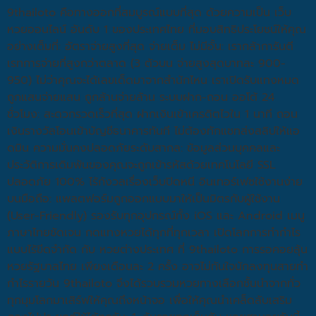
9thailoto คือทางออกที่สมบูรณ์แบบที่สุด ด้วยความเป็น เว็บ
หวยออนไลน์ อันดับ 1 ของประเทศไทย ที่มอบสิทธิประโยชน์ให้คุณ
อย่างเต็มที่: อัตราจ่ายสูงที่สุด จ่ายเต็ม ไม่มีอั้น: เรากล้าการันตี
เรทการจ่ายที่สูงกว่าตลาด (3 ตัวบน จ่ายสูงสุดบาทละ 900-
950) ไม่ว่าคุณจะได้เลขเด็ดมาจากสำนักไหน เราเปิดรับแทงหมด
ถูกแสนจ่ายแสน ถูกล้านจ่ายล้าน ระบบฝาก-ถอน ออโต้ 24
ชั่วโมง: สะดวกรวดเร็วที่สุด ฝากเงินเข้าเครดิตไวใน 1 นาที ถอน
เงินรางวัลโอนเข้าบัญชีธนาคารทันที ไม่ต้องทักแชทส่งสลิปให้แอ
ดมิน ความมั่นคงปลอดภัยระดับสากล: ข้อมูลส่วนบุคคลและ
ประวัติการเดิมพันของคุณจะถูกเข้ารหัสด้วยเทคโนโลยี SSL
ปลอดภัย 100% ไร้กังวลเรื่องเว็บปิดหนี อินเทอร์เฟซใช้งานง่าย
บนมือถือ: แพลตฟอร์มถูกออกแบบมาให้เป็นมิตรกับผู้ใช้งาน
(User-Friendly) รองรับทุกอุปกรณ์ทั้ง iOS และ Android เมนู
ภาษาไทยชัดเจน กดแทงหวยได้ทุกที่ทุกเวลา เปิดโลกการทำกำไร
แบบไร้ขีดจำกัด กับ หวยต่างประเทศ ที่ 9thailoto การรอคอยลุ้น
หวยรัฐบาลไทย เพียงเดือนละ 2 ครั้ง อาจไม่ทันใจนักลงทุนสายทำ
กำไรรายวัน 9thailoto จึงได้รวบรวมหวยทางเลือกชั้นนำจากทั่ว
ทุกมุมโลกมาเสิร์ฟให้คุณถึงหน้าจอ เพื่อให้คุณนำเคล็ดลับเสริม