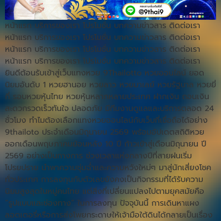
หน้าแรก บริการของเรา โปรโมชั่น บทความข่าวสาร ติดต่อเรา หน้าแรก บริการของเรา โปรโมชั่น บทความข่าวสาร ติดต่อเรา หน้าแรก บริการของเรา โปรโมชั่น บทความข่าวสาร ติดต่อเรา หน้าแรก บริการของเรา โปรโมชั่น บทความข่าวสาร ติดต่อเรา ยินดีต้อนรับเข้าสู่เว็บแทงหวย 9Thailotto หวยออนไลน์ ยอดนิยมอันดับ 1 หวยฮานอย หวยลาว หวยมาเลย์ หวยรัฐบาล หวยยี่กี่ รอบหวยหุ้นไทย หวยหุ้นหลากหลายประเทศ ฝากเงิน ถอนเงิน สะดวกรวดเร็วทันใจ ปลอดภัย มีทีมงานดูแลและบริการตลอด 24 ชั่วโมง ทำไมต้องเลือกแทงหวยออนไลน์กับเว็บที่เชื่อถือได้อย่าง 9thailoto ประจำเดือนมิถุนายน 2569 พร้อมอัปเดตสถิติหวยออกเดือนพฤษภาคมย้อนหลัง 10 ปี ก้าวเข้าสู่เดือนมิถุนายน ปี 2569 อย่างเป็นทางการ ช่วงเวลาแห่งกลางปีที่สายฝนเริ่มโปรยปราย นำพาความชุ่มฉ่ำและความหวังใหม่ๆ มาสู่นักเสี่ยงโชคทั่วประเทศ การลงทุนกับตัวเลขยังคงเป็นกิจกรรมที่ได้รับความนิยมสูงสุดในหมู่คนไทย แต่สิ่งที่เปลี่ยนแปลงไปตามยุคสมัยคือ “รูปแบบและช่องทาง” ในการลงทุน ปัจจุบันนี้ การเดินหาแผงลอตเตอรี่หรือการส่งโพยกระดาษให้เจ้ามือใต้ดินได้กลายเป็นเรื่องล้าหลัง เพราะนักลงทุนยุคใหม่หันมา ซื้อหวยออนไลน์ กันแทบจะ 100% แต่ท่ามกลางแพลตฟอร์มที่ผุดขึ้นมามากมายราวกับดอกเห็ด คำถามสำคัญที่คอหวยต้องฉุกคิดคือ ทำไมต้องเลือกแทงหวยออนไลน์กับเว็บที่เชื่อถือได้อย่าง 9thailoto ประจำเดือนมิถุนายน 2569? ในบทความสุดพิเศษนี้ เราจะพาคุณไปเจาะลึกเหตุผลที่ทำให้ 9thailoto ครองแชมป์ เว็บหวยออนไลน์ อันดับ 1 ในใจคนไทย พร้อมกันนี้ เรายังมอบคัมภีร์วิเคราะห์ตัวเลขเด็ด ด้วยการ อัปเดตสถิติหวยออกเดือนพฤษภาคมย้อนหลัง 10 ปี เพื่อใช้เป็นฐานข้อมูลในการกำหนดทิศทางตัวเลขของเดือนมิถุนายนนี้ ให้คุณก้าวเข้าสู่สมรภูมิตัวเลขได้อย่างมั่นใจและทำกำไรได้อย่างเป็นกอบเป็นกำ! ทำไมเดือนมิถุนายน 2569 นี้ คุณถึงต้อง แทงหวย กับ 9thailoto? การเลือก เว็บหวยออนไลน์ ก็เหมือนกับการเลือกสถาบันการเงินเพื่อฝากเงินลงทุน หากคุณเลือกแพลตฟอร์มที่ไม่ได้มาตรฐาน ความเสี่ยงที่จะถูกโกง อั้นเลข หรือเว็บปิดหนี ย่อมมีสูงมาก และนี่คือเหตุผลสำคัญที่ว่าทำไม 9thailoto ถึงเป็นคำตอบที่ถูกต้องที่สุดสำหรับการลงทุนของคุณในเดือนมิถุนายน 2569 นี้: 1. ความมั่นคงทางการเงินระดับประเทศ ปลอดภัย 100% 9thailoto คือผู้ให้บริการเว็บตรงรายใหญ่ที่ไม่ผ่านเอเย่นต์หรือตัวแทนใดๆ ทำให้เรามีสายป่านทางการเงินที่ยาวและมั่นคงที่สุด ไม่ว่าคุณจะดวงเฮงถูกรางวัลหลักหมื่น หลักแสน หรือทะลุไปถึงหลักล้าน เราก็พร้อมโอนจ่ายให้คุณเต็มจำนวนภายใน 1 นาที ปัญหาเรื่องเว็บปลิวหรือเจ้ามือไม่มีเงินจ่ายจะหมดไปอย่างสิ้นเชิง ข้อมูลส่วนบุคคลและข้อมูลบัญชีธนาคารของคุณจะถูกเก็บรักษาด้วยระบบการเข้ารหัส (SSL Encryption) ระดับเดียวกับแอปพลิเคชันธนาคารชั้นนำ 2. อัตราการจ่ายเงินรางวัลสูงที่สุด ไม่มีเลขอั้นกวนใจ ในวงการ หวยออนไลน์ สิ่งที่นักลงทุนต้องการมากที่สุดคือ “ความคุ้มค่า” ที่ 9thailoto เรามอบอัตราการจ่ายเงินรางวัล หวยรัฐบาลไทย สูงสุดถึงบาทละ 900 – 950 (สำหรับเลข 3 ตัวบน) และบาทละ 92 – 95 (สำหรับเลข 2 ตัว) ซึ่งเป็นเรทที่สูงที่สุดในตลาด ณ ปัจจุบัน ยิ่งไปกว่านั้น นโยบายที่มัดใจลูกค้าของเราคือ “การเปิดกว้างรับทุกตัวเลข” หากมีเลขอั้นหรือเลขเต็มจากส่วนกลาง เรามีระบบประกาศแจ้งเตือนล่วงหน้าที่โปร่งใสชัดเจน เพื่อให้คุณสามารถวางแผนการลงทุนได้ทันท่วงที 3. ระบบฝาก-ถอน อัตโนมัติ (Auto) รวดเร็วที่สุดในวงการ ลืมภาพการส่งสลิปโอนเงินผ่านไลน์แล้วต้องนั่งรอแอดมินตอบไปได้เลย ในปี 2569 นี้ ระบบของ 9thailoto เป็นระบบออโต้ 100% คุณสามารถทำรายการฝากเงินเข้าเครดิตได้รวดเร็วภายใน 10 วินาที และเมื่อคุณถูกรางวัลและต้องการถอนเงินสด ระบบจะทำการโอนเงินเข้าบัญชีธนาคารของคุณโดยอัตโนมัติทันที ทุกอย่างเบ็ดเสร็จผ่านหน้าจอมือถือของคุณเองตลอด 24 ชั่วโมง 4. อินเทอร์เฟซรองรับการใช้งานบนมือถืออย่างสมบูรณ์แบบ หน้าเว็บไซต์และระบบการแทงของเราถูกออกแบบมาภายใต้แนวคิด Mobile-First เพื่อให้รองรับการใช้งานบนสมาร์ทโฟนทุกรุ่น ทุกระบบปฏิบัติการ (iOS และ Android) ตัวหนังสือชัดเจน ปุ่มกดใหญ่สัมผัสง่าย แม้คุณจะเป็นมือใหม่ที่ไม่เคย ซื้อหวยออนไลน์ มาก่อน ก็สามารถทำความเข้าใจและเริ่มต้นส่งโพยได้ภายในเวลาไม่ถึง 3 นาที วิเคราะห์เพื่ออนาคต: อัปเดตสถิติหวยออกเดือนพฤษภาคมย้อนหลัง 10 ปี เซียนหวยระดับพระกาฬต่างรู้ดีว่า “ตัวเลขในอดีต คือเข็มทิศบอกทางสู่อนาคต” การจะเก็งเลขเด็ดสำหรับงวดเดือนมิถุนายน 2569 ให้แม่นยำนั้น การย้อนกลับไปดูผลลัพธ์ที่เพิ่งผ่านพ้นไปอย่างเดือนพฤษภาคม ถือเป็นกลยุทธ์ที่สำคัญมาก เราจึงได้ทำการรวบรวมและ อัปเดตสถิติหวยออกเดือนพฤษภาคมย้อนหลัง 10 ปี (พ.ศ. 2560 – 2569) เพื่อนำมาถอดรหัสความน่าจะเป็นให้คุณได้ใช้เป็นแนวทางดังนี้: เจาะลึกสถิติรางวัลเลขท้าย 2 ตัว (สองตัวล่าง) จากการรวบรวมข้อมูลผลการออกรางวัลสลากกินแบ่งรัฐบาลในงวดวันที่ 2 และ 16 พฤษภาคม ตลอด 10 ปีที่ผ่านมา พบแพทเทิร์นการออกรางวัลที่น่าสนใจ ดังนี้: กลุ่มเลขคี่ทรงอิทธิพล: สถิติชี้ชัดว่าเลขในกลุ่ม 5, 7, และ 9 เป็นตัวเลขที่ถูกหมุนออกมาในตำแหน่งหลักสิบและหลักหน่วยของรางวัลเลขท้าย 2 ตัวบ่อยที่สุด คิดเป็นความถี่มากกว่า 35% ชุดเลขสองตัวตรงที่มักออกซ้ำ: 58, 71, 92, 35, 14, 79 หากสังเกตให้ดีจะพบว่าเลขกลุ่มนี้มักจะทิ้งร่องรอยไว้ในเดือนพฤษภาคม และมักจะส่งผลต่อเนื่อง (ไหล) ไปจนถึงงวดต้นเดือนมิถุนายน ใครที่ชอบเล่นสายวิ่ง/รูด ควรจดเลขกลุ่มนี้ไว้พิจารณา ปรากฏการณ์เลขเบิ้ล: ช่วงรอยต่อระหว่างเดือนพฤษภาคมถึงมิถุนายน มักจะเป็นช่วงที่สภาพอากาศแปรปรวน เช่นเดียวกับตัวเลขที่มักจะสวิงออก “เลขเบิ้ล” เพื่อดัดหลังเซียนหวย สถิติย้อนหลังพบว่าเลขเบิ้ลอย่าง 55, 77, 88 เคยปรากฏให้เห็น การแบ่งเงินลงทุนส่วนหนึ่งมาซื้อดักเลขเบิ้ลไว้ ถือเป็นการบริหารความเสี่ยงที่ชาญฉลาด เจาะลึกสถิติรางวัลที่ 1 และเลข 3 ตัวบน สำหรับผู้ที่ฝันใหญ่ ต้องการคว้าเงินก้อนโตจากการ แทงหวย แบบ 3 ตัวตรง สถิติ 10 ปีหลังสุดมอบข้อมูลเชิงลึกดังนี้: เลขศูนย์ (0) มักไม่เคยหายไป: สถิติระบุว่า ตัวเลข 0 มักจะสอดแทรกเข้ามาอยู่ในตำแหน่งหลักร้อยหรือหลักสิบของรางวัลที่ 1 อยู่เสมอ (เช่น 08X, 90X, X05) ชุดเลข 3 ตัวจับวิน (Win) เชิงสถิติ: หากคุณต้องการสร้างชุดตัวเลขที่มีโอกาสถูกรางวัลโต๊ดสูงที่สุด สถิติแนะนำให้นำตัวเลขกลุ่ม 0, 4, 5, 7, 8 มาทำการสลับตำแหน่ง (จับวิน) เข้าด้วยกัน จะช่วยตีกรอบความน่าจะเป็นให้แคบลงและเพิ่มโอกาสชนะได้อย่างมหาศาล 9thailoto ศูนย์รวมความบันเทิงไร้ขีดจำกัด ไม่ได้มีแค่ หวยรัฐบาลไทย แม้ว่า หวยรัฐบาลไทย จะเป็นที่นิยมสูงสุด แต่ข้อจำกัดคือการออกรางวัลเพียงเดือนละ 2 ครั้ง ซึ่งอาจไม่ทันใจนักลงทุนสายปั้นพอร์ตรายวันที่ต้องการกระแสเงินสดหมุนเวียนอย่างต่อเนื่อง เว็บหวยออนไลน์ 9thailoto จึงได้ยกขบวนหวยทางเลือกชั้นนำระดับโลกมาเสิร์ฟให้คุณถึงหน้าจอ ครบจบในเว็บไซต์เดียว เพื่อให้คุณสามารถใช้สถิติและสูตรการคำนวณทำกำไรได้ตลอด 24 ชั่วโมง: 1. ลุ้นสนุกทุกวันกับ หวยฮานอยวันนี้ และ สถิติหวยฮานอย หวยเวียดนาม หรือ หวยฮานอย คือทางเลือกอันดับ 1 สำหรับคอหวยที่ต้องการลุ้นโชคทุกวัน โดยเปิดให้เดิมพันถึง 3 รอบต่อวัน ได้แก่ ฮานอยพิเศษ (เวลา 17.15 น.), ฮานอยปกติ (เวลา 18.15 น.) และ ฮานอย VIP (เวลา 19.15 น.) ผลรวดเร็วทันใจ: คุณสามารถเข้ามาตรวจผล หวยฮานอยวันนี้ ผ่านหน้าเว็บไซต์ของเราได้แบบเรียลไทม์ เครื่องมือทำกำไร: ความพิเศษของ 9thailoto คือเรามีหน้าต่างแสดง สถิติหวยฮานอย ย้อนหลังจัดเตรียมไว้ให้ฟรี เพื่อให้สมาชิกได้ใช้ข้อมูลนี้วิเคราะห์ “เลขไหล” และ “เลขดับ” ประจำวัน ช่วยให้การแทงรูด 19 ประตูของคุณมีความแม่นยำและสร้างกำไรได้จริง 2. ลงทุนรายสัปดาห์ด้วย หวยลาวพัฒนา หากคุณชื่นชอบรูปแบบการแทงที่คล้ายคลึงกับหวยใต้ดินของไทย หวยลาวพัฒนา ถือเป็นตัวเลือกที่สมบูรณ์แบบ ส่งตรงจาก สปป.ลาว โดยจะออกรางวัลสัปดาห์ละ 3 วัน คือ ทุกวันจันทร์ วันพุธ และวันศุกร์ (เวลา 20.30 น.) ด้วยความถี่ในการออกรางวัลที่สม่ำเสมอ ทำให้ผู้เล่นสามารถวางแผนการเดินเงินแบบทบไม้ได้อย่างมีประสิทธิภาพ และที่สำคัญคือเรทการจ่ายหวยลาวบนเว็บของเรานั้นสูงทะลุเพดาน 3. สายซิ่งทำเงินเร็วต้อง หวยยี่กี (จับยี่กี) สุดยอดความท้าทายสำหรับนักลงทุนสายคำนวณและสายซิ่ง หวยยี่กี หรือหวยปิงปอง คือเกมตัวเลขที่มีการออกรางวัลถี่ที่สุด โดยจะออกผลทุกๆ 15 นาที รวมแล้วมากถึง 88 รอบต่อวัน! ความพิเศษของหวยยี่กีบน 9thailoto คือระบบที่มีความโปร่งใส ผู้เล่นมีส่วนร่วมในการยิงตัวเลขเข้าไปประมวลผล หากคุณมีสูตรคำนวณหวยที่ดี หรือรู้จักวิธีตั้งเป้าหมายกำไร-ขาดทุน หวยยี่กีจะเป็นบ่อเงินบ่อทองให้คุณกอบโกยได้ตลอด 24 ชั่วโมง 4. หวยมาเลย์ (Magnum 4D) ท้าทายโอกาสชนะที่สูงกว่า สัมผัสการเสี่ยงโชคที่ถูกกฎหมายจากประเทศเพื่อนบ้านอย่าง หวยมาเลย์ ออกรางวัลทุกวันพุธ วันเสาร์ และวันอาทิตย์ เสน่ห์ที่ทำให้คนไทยจำนวนมากหลงใหลคือ รางวัลหลักของหวยมาเลย์มีเพียง 4 ตัวเลข (4D) ซึ่งหมายความว่าโอกาสและความน่าจะเป็นในการคาดเดาตัวเลขถูกนั้น มีสูงกว่าหวยไทยที่มี 6 หลักอย่างเทียบไม่ติด เซียนหวยมักจะนำเลขเด็ดมาประยุกต์แทง 3 ตัวและ 2 ตัวบนเว็บของเราอย่างคึกคัก 5. เปิดมิติใหม่ของนักวิเคราะห์กับ หวยหุ้นต่างประเทศ หากคุณเป็นคนที่ชื่นชอบข่าวสารเศรษฐกิจและดัชนีตลาดทุน หวยหุ้นต่างประเทศ ถือเป็นมิติใหม่ของการเสี่ยงโชคที่คุณต้องลอง เพราะการออกรางวัลจะอ้างอิงจากตัวเลขการปิดตลาดหลักทรัพย์ระดับโลก ซึ่งมีความโปร่งใส 100% ปราศจากข้อครหาเรื่องการล็อคเลข เปิดรับแทงทุกวันจันทร์ – ศุกร์ มีให้เลือกเดิมพันหลากหลายตลาด เช่น หุ้นดาวโจนส์ (สหรัฐฯ), หุ้นนิเคอิ (ญี่ปุ่น), หุ้นฮั่งเส็ง (ฮ่องกง), หุ้นสิงคโปร์, หุ้นไต้หวัน, หุ้นจีน และอื่นๆ อีกมากมาย สนุกได้ตลอดทั้งวันตามเวลาทำการของตลาดหุ้นนั้นๆ ตารางสรุป: ทำไม 9thailoto จึงเป็นทางเลือกที่ดีที่สุดในเดือนมิถุนายน 2569 เพื่อให้คุณเห็นภาพรวมและจุดเด่นของการเลือกใช้บริการกับเราได้อย่างชัดเจน ลองพิจารณาตารางเปรียบเทียบและการสรุปข้อมูลการลงทุนดังต่อไปนี้: หัวข้อการเปรียบเทียบ จุดเด่นของการเล่นที่ 9thailoto การนำสถิติ พ.ค. มาประยุกต์ใช้ในเดือน มิ.ย. ความน่าเชื่อถือและความมั่นคง เว็บตรง ไม่ผ่านเอเย่นต์ การเงินมั่นคง จ่ายจริง 100% ไร้ประวัติโกง มั่นใจได้ว่า หากสถิติเข้าเป้าและคุณถูกรางวัลใหญ่ คุณจะได้รับเงินเต็มจำนวนแน่นอน อัตราการจ่ายเงินรางวัล ให้เรทสูงสุด (3 ตัวบน จ่าย 900-950 / 2 ตัว จ่าย 92-95) ด้วยเรทจ่ายที่สูง ทำให้คุณสามารถกระจายเงินทุนซื้อเลขสถิติ (5, 7, 9) ได้หลายชุดมากขึ้น ความหลากหลายของบริการ มีหวยไทย, ลาว, ฮานอย, ยี่กี, มาเลย์, หุ้นต่างประเทศ สามารถนำเลขสถิติ 58, 71, 92 ไปลองแทงในหวยฮานอย หรือ หวยลาว เพื่อเพิ่มโอกาสทำกำไร ระบบทำธุรกรรมฝาก-ถอน อัตโนมัติ (Auto) 24 ชม. เงินเข้า-ออกรวดเร็วใน 1 นาที ไม่พลาดทุกงวดสำคัญ ฝากเงินปุ๊บแทงได้ทันที ถอนเงินรางวัลไปใช้จ่ายได้ทันใจ เคล็ดลับการบริหารเงินทุน (Bankroll Management) เพื่อความยั่งยืน แม้ว่าคุณจะเลือก เว็บหวยออนไลน์ ที่ดีที่สุดและมีสถิติที่แม่นยำที่สุดอยู่ในมือ แต่หัวใจสำคัญที่จะทำให้คุณเป็นผู้ชนะในระยะยาวคือ “การบริหารจัดการเงินทุน” ที่มีระเบียบวินัย เราขอแนะนำเทคนิคเบื้องต้นดังนี้: เล่นด้วยเงินเย็น: กำหนดงบประมาณรายเดือน หรือรายสัปดาห์ สำหรับการเสี่ยงโชคโดยเฉพาะ และต้องเป็นเงินที่ไม่กระทบกับค่าใช้จ่ายหลักในชีวิตประจำวัน กระจายความเสี่ยงเสมอ: อย่าทุ่มเงินทั้งหมดไปที่ตัวเลขเพียงชุดเดียว (เช่น ทุ่มซื้อ 58 ตัวเดียว) ควรมีการกระจายแทงเลขกลับ (85) แทงเลขโต๊ด แทงกันเลขเบิ้ล หรือแบ่งเงินไปเล่นเลขวิ่ง เพื่อเป็นการปกป้องเงินต้นของคุณ ตั้งเป้าหมายกำไรและจุดหยุดพัก: หากคุณเล่นหวยรายวันอย่าง หวยฮานอย หรือ หวยยี่กี ให้กำหนดไว้เลยว่า วันนี้ต้องการกำไรเท่าไหร่ เมื่อได้ครบแล้วควรหยุดพักทันที และในทางกลับกัน หากดวงไม่ดีเสียถึงลิมิตที่ตั้งไว้ ก็ต้องรู้จักตัดใจและค่อยกลับมาลุยใหม่ในวันถัดไ