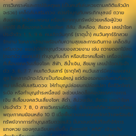
การวิเคราะห์และการใช้เหตุผล (เป็นคนที่เล่นหวยตามสถิติแล้วมัก
จะรวย) เคล็ดลับเสริมดวง: ควรทำบุญกับพระภิกษุสงฆ์ ถวาย
สังฆทาน ไหว้พระพรหม หรือบริจาคทุนทรัพย์ช่วยเหลือผู้ป่วย
ยากไร้ สีเสื้อมงคลวันเสี่ยงโชค: สีส้ม, สีเหลือง, สีแดง เลขนำโชค
ประจำตัว: 1, 5, 9 6. คนเกิดวันศุกร์ (ธาตุน้ำ) คนวันศุกร์รักสวย
รักงาม โชคลาภมักมาพร้อมกับความสุขและการเดินทาง เคล็ดลับ
เสริมดวง: แนะนำให้ทำบุญด้วยของสวยงาม เช่น ถวายดอกไม้สด
(ดอกบัว ดอกมะลิ) ทำบุญกับเด็ก หรือบริจาคเสื้อผ้า เครื่องนุ่งห่ม
สีเสื้อมงคลวันเสี่ยงโชค: สีฟ้า, สีน้ำเงิน, สีชมพู เลขนำโชคประจำ
ตัว: 3, 6, 7 7. คนเกิดวันเสาร์ (ธาตุไฟ) คนวันเสาร์มีความอดทน
สูง โชคลาภมักจะได้มาเป็นก้อนใหญ่ แต่ต้องรอคอยจังหวะที่เหมาะ
สม เคล็ดลับเสริมดวง: ให้ทำบุญปล่อยนกปล่อยปลา ซื้อชีวิตโคก
ระบือ หรือทำบุญชำระหนี้สงฆ์ จะช่วยปลดล็อคอุปสรรคทางการ
เงิน สีเสื้อมงคลวันเสี่ยงโชค: สีดำ, สีม่วงเข้ม, สีแดง เลขนำโชค
ประจำตัว: 7, 8, 0 สายวิเคราะห์ต้องรู้: อัปเดตสถิติหวยออกเดือน
พฤษภาคมย้อนหลัง 10 ปี เมื่อพื้นดวงของคุณเปิดกว้างพร้อมรับ
ทรัพย์จากการทำบุญเสริมดวงแล้ว ขั้นตอนต่อไปที่จะทำให้การ
แทงหวย ของคุณเฉียบคมยิ่งขึ้น คือการใช้ “สถิติ” เข้ามาจับ