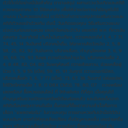
ตัวโต๊ดได้อย่างมีนัยสำคัญ ตารางสรุป: ผสานดวงวันเกิดและสถิติ
หวยพฤษภาคม 10 ปีย้อนหลัง เพื่อให้ง่ายต่อการนำข้อมูลไปใช้
งานบน เว็บหวยออนไลน์ เราได้จัดทำตารางสรุปการเสริมดวงและ
สถิติตัวเลขเข้าด้วยกัน ดังนี้: วันเกิดของคุณ วิธีเสริมดวงแบบ
เร่งด่วนก่อนแทงหวย เลขนำโชคประจำวัน เลขสถิติ พ.ค. ที่ควรจับ
คู่ลงทุน วันอาทิตย์ เติมน้ำมันตะเกียง, ถวายหลอดไฟ 1, 4, 7 71,
74, 45, 14 วันจันทร์ บริจาคน้ำดื่ม, ให้อาหารสัตว์จรจัด 2, 5, 8
58, 25, 82, 92 วันอังคาร บริจาคเลือด, ทำบุญโลงศพ 3, 6, 9
35, 69, 79, 93 วันพุธ ถวายปัจจัยบำรุงวัด, บริจาคหนังสือ 2,
4, 8 48, 82, 04, 80 วันพฤหัสบดี ถวายสังฆทาน, ช่วยเหลือผู้
ป่วย 1, 5, 9 55 (เบิ้ล), 59, 15, 91 วันศุกร์ ถวายดอกไม้สด,
บริจาคเสื้อผ้า 3, 6, 7 77 (เบิ้ล), 73, 67, 36 วันเสาร์ ปล่อยปลา,
ไถ่ชีวิตโคกระบือ 7, 8, 0 08X (3ตัว), 78, 80, 07 ดวงพร้อม
เลขพร้อม! ซื้อหวยออนไลน์ ที่ 9thailoto ดีที่สุด เมื่อคุณได้
ทำบุญเสริมดวงเปิดทางทรัพย์เรียบร้อยแล้ว และมีเลขเด็ดจาก
สถิติเดือนพฤษภาคมในมือ ขั้นตอนที่ชี้ชะตาความสำเร็จคือการ
เลือก “แพลตฟอร์ม” ในการลงทุน การแทงหวยกับเจ้ามือใต้ดิน
แบบเดิมๆ อาจทำให้คุณเสียเปรียบ ทั้งปัญหาเลขอั้น เลขจ่ายครึ่ง
ราคา หรือความเสี่ยงโดนโกง การเลือก ซื้อหวยออนไลน์ กับ