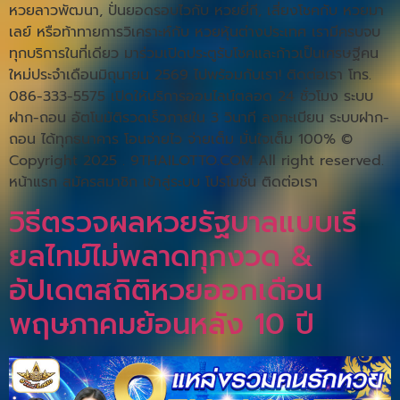
วิธีตรวจผลหวยรัฐบาลแบบเรี
ยลไทม์ไม่พลาดทุกงวด &
อัปเดตสถิติหวยออกเดือน
พฤษภาคมย้อนหลัง 10 ปี