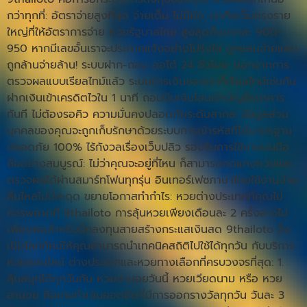
กว่าทุกที่: อัตราจ่ายสูงที่สุด จ่ายเต็ม ไม่มีหัก: เราคือเว็บตรงราย
ใหญ่ที่ให้อัตราการจ่าย หวยรัฐบาลไทย สูงสุดถึงบาทละ 900-
950 หากมีเลขอั้นเราจะประกาศแจ้งอย่างโปร่งใส ถูกแสนจ่ายแสน
ถูกล้านจ่ายล้าน! ระบบฝาก-ถอน ออโต้ 24 ชั่วโมง: นอกจากการ
ตรวจผลแบบเรียลไทม์แล้ว ระบบการเงินของเราก็เรียลไทม์เช่นกัน
ฝากเงินเข้าเครดิตไวใน 1 นาที ถอนปุ๊บเงินโอนเข้าบัญชีธนาคาร
ทันที ไม่ต้องรอคิว ความมั่นคงปลอดภัยระดับสากล: ข้อมูลส่วน
บุคคลของคุณจะถูกเก็บรักษาด้วยระบบการเข้ารหัสที่ได้มาตรฐาน
ปลอดภัย 100% ไร้กังวลเรื่องเว็บปลิว รองรับการใช้งานบนมือ
ถืออย่างสมบูรณ์: ไม่ว่าคุณจะอยู่ที่ไหน ก็สามารถกดแทงหวยและ
ตรวจผลได้ผ่านสมาร์ทโฟนทุกรุ่น อินเทอร์เฟซภาษาไทยใช้งานง่าย
ลื่นไหลไม่มีสะดุด ขยายโอกาสทำกำไร: หวยต่างประเทศที่คุณไม่
ควรพลาดที่ 9thailoto การลุ้นหวยเพียงเดือนละ 2 ครั้งอาจไม่
เพียงพอสำหรับนักลงทุนสายสร้างกระแสเงินสด 9thailoto จึง
เปิดโลกทัศน์ให้คุณสามารถนำเทคนิคสถิติไปใช้ได้ทุกวัน กับบริการ
หวยออนไลน์ ต่างประเทศและหวยทางเลือกที่ครบวงจรที่สุด: 1.
ลุ้นสนุกได้ทุกวันกับ หวยฮานอยวันนี้ หวยเวียดนาม หรือ หวย
ฮานอย คือเกมทำเงินยอดฮิตที่มีการออกรางวัลทุกวัน วันละ 3