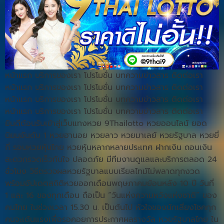
หน้าแรก บริการของเรา โปรโมชั่น บทความข่าวสาร ติดต่อเรา
หน้าแรก บริการของเรา โปรโมชั่น บทความข่าวสาร ติดต่อเรา
หน้าแรก บริการของเรา โปรโมชั่น บทความข่าวสาร ติดต่อเรา
หน้าแรก บริการของเรา โปรโมชั่น บทความข่าวสาร ติดต่อเรา
ยินดีต้อนรับเข้าสู่เว็บแทงหวย 9Thailotto หวยออนไลน์ ยอด
นิยมอันดับ 1 หวยฮานอย หวยลาว หวยมาเลย์ หวยรัฐบาล หวยยี่
กี่ รอบหวยหุ้นไทย หวยหุ้นหลากหลายประเทศ ฝากเงิน ถอนเงิน
สะดวกรวดเร็วทันใจ ปลอดภัย มีทีมงานดูแลและบริการตลอด 24
ชั่วโมง วิธีตรวจผลหวยรัฐบาลแบบเรียลไทม์ไม่พลาดทุกงวด
พร้อมอัปเดตสถิติหวยออกเดือนพฤษภาคมย้อนหลัง 10 ปี วันที่
1 และ 16 ของทุกเดือน ถือเป็น “วันแห่งความหวังแห่งชาติ” ของ
คนไทย ในช่วงเวลา 15.30 น. เป็นต้นไป หัวใจของนักเสี่ยงโชคทุก
คนจะเต้นแรงเพื่อรอคอยการประกาศผลรางวัล หวยรัฐบาลไทย ใน