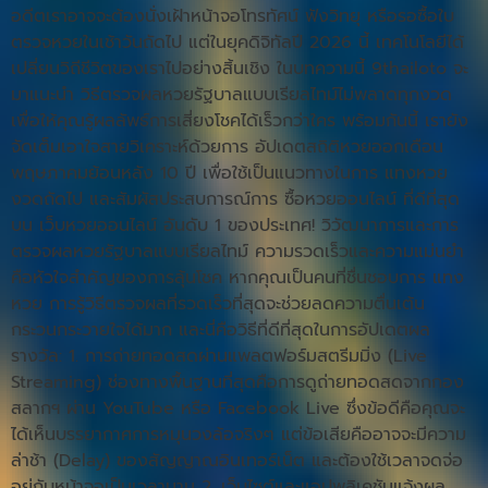
อดีตเราอาจจะต้องนั่งเฝ้าหน้าจอโทรทัศน์ ฟังวิทยุ หรือรอซื้อใบ
ตรวจหวยในเช้าวันถัดไป แต่ในยุคดิจิทัลปี 2026 นี้ เทคโนโลยีได้
เปลี่ยนวิถีชีวิตของเราไปอย่างสิ้นเชิง ในบทความนี้ 9thailoto จะ
มาแนะนำ วิธีตรวจผลหวยรัฐบาลแบบเรียลไทม์ไม่พลาดทุกงวด
เพื่อให้คุณรู้ผลลัพธ์การเสี่ยงโชคได้เร็วกว่าใคร พร้อมกันนี้ เรายัง
จัดเต็มเอาใจสายวิเคราะห์ด้วยการ อัปเดตสถิติหวยออกเดือน
พฤษภาคมย้อนหลัง 10 ปี เพื่อใช้เป็นแนวทางในการ แทงหวย
งวดถัดไป และสัมผัสประสบการณ์การ ซื้อหวยออนไลน์ ที่ดีที่สุด
บน เว็บหวยออนไลน์ อันดับ 1 ของประเทศ! วิวัฒนาการและการ
ตรวจผลหวยรัฐบาลแบบเรียลไทม์ ความรวดเร็วและความแม่นยำ
คือหัวใจสำคัญของการลุ้นโชค หากคุณเป็นคนที่ชื่นชอบการ แทง
หวย การรู้วิธีตรวจผลที่รวดเร็วที่สุดจะช่วยลดความตื่นเต้น
กระวนกระวายใจได้มาก และนี่คือวิธีที่ดีที่สุดในการอัปเดตผล
รางวัล: 1. การถ่ายทอดสดผ่านแพลตฟอร์มสตรีมมิ่ง (Live
Streaming) ช่องทางพื้นฐานที่สุดคือการดูถ่ายทอดสดจากกอง
สลากฯ ผ่าน YouTube หรือ Facebook Live ซึ่งข้อดีคือคุณจะ
ได้เห็นบรรยากาศการหมุนวงล้อจริงๆ แต่ข้อเสียคืออาจจะมีความ
ล่าช้า (Delay) ของสัญญาณอินเทอร์เน็ต และต้องใช้เวลาจดจ่อ
อยู่กับหน้าจอเป็นเวลานาน 2. เว็บไซต์และแอปพลิเคชันแจ้งผล